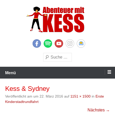
Zum
Inhalt
springen
KESS – Kinderprogramme begeistern Kinder und Eltern
Abenteuer mit KESS
Suchen
Menü
Kess & Sydney
Veröffentlicht am
um
22. März 2016
auf
1151 × 1500
in
Erste
Kinderstadtrundfahrt
Nächstes →