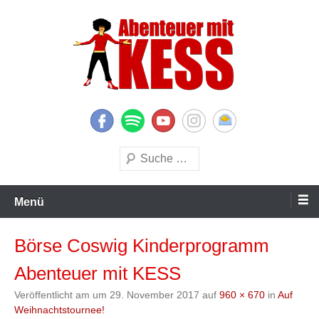
Zum
Inhalt
springen
KESS – Kinderprogramme begeistern Kinder und Eltern
Abenteuer mit KESS
Suchen
Menü
Börse Coswig Kinderprogramm
Abenteuer mit KESS
Veröffentlicht am
um
29. November 2017
auf
960 × 670
in
Auf
Weihnachtstournee!