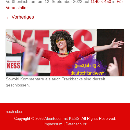
Veröffentlicht am
um
12. September 2022
auf
1140 × 450
in
Für
Veranstalter
← Vorheriges
Sowohl Kommentare als auch Trackbacks sind derzeit
geschlossen.
nach oben
Copyright © 2026
Abenteuer mit KESS
. All Rights Reserved.
Impressum
|
Datenschutz