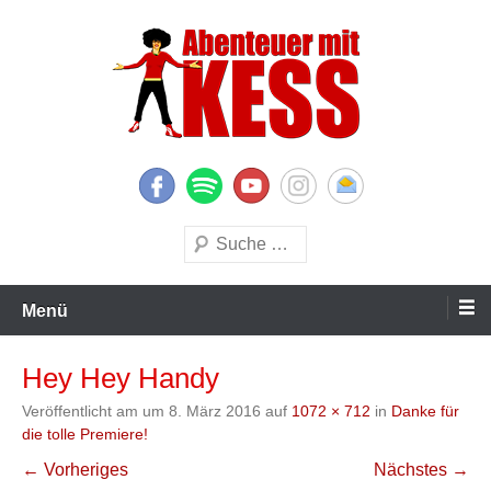
Zum
Inhalt
springen
KESS – Kinderprogramme begeistern Kinder und Eltern
Abenteuer mit KESS
Suchen
Menü
Hey Hey Handy
Veröffentlicht am
um
8. März 2016
auf
1072 × 712
in
Danke für
die tolle Premiere!
← Vorheriges
Nächstes →