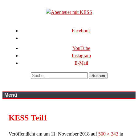
Zum
Inhalt
springen
KESS – Kinderprogramme begeistern Kinder und Eltern
Abenteuer mit KESS
Facebook
YouTube
Instagram
E-Mail
Suchen
Menü
KESS Teil1
Veröffentlicht am
um
11. November 2018
auf
500 × 343
in