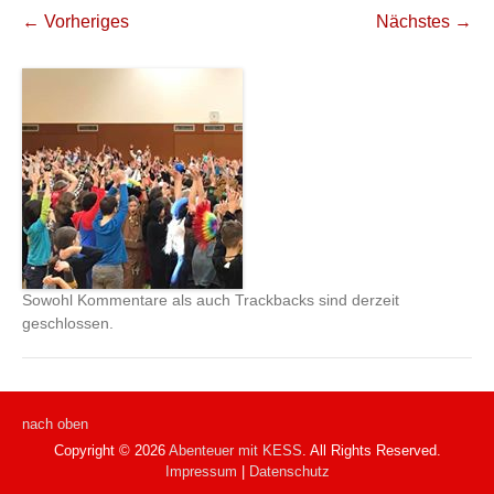
← Vorheriges
Nächstes →
Sowohl Kommentare als auch Trackbacks sind derzeit
geschlossen.
nach oben
Copyright © 2026
Abenteuer mit KESS
. All Rights Reserved.
Impressum
|
Datenschutz