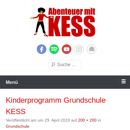
Zum
Inhalt
springen
KESS – Kinderprogramme begeistern Kinder und Eltern
Abenteuer mit KESS
Suchen
Menü
Kinderprogramm Grundschule
KESS
Veröffentlicht am
um
29. April 2019
auf
200 × 200
in
Grundschule