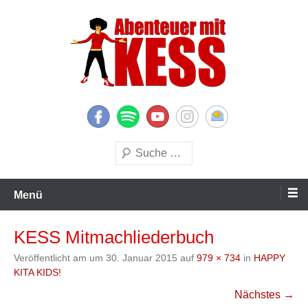
Zum
Inhalt
springen
KESS – Kinderprogramme begeistern Kinder und Eltern
Abenteuer mit KESS
Suchen
Menü
KESS Mitmachliederbuch
Veröffentlicht am
um
30. Januar 2015
auf
979 × 734
in
HAPPY
KITA KIDS!
Nächstes →