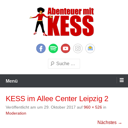
Zum
Inhalt
springen
KESS – Kinderprogramme begeistern Kinder und Eltern
Abenteuer mit KESS
Suchen
Menü
KESS im Allee Center Leipzig 2
Veröffentlicht am
um
29. Oktober 2017
auf
960 × 526
in
Moderation
Nächstes →