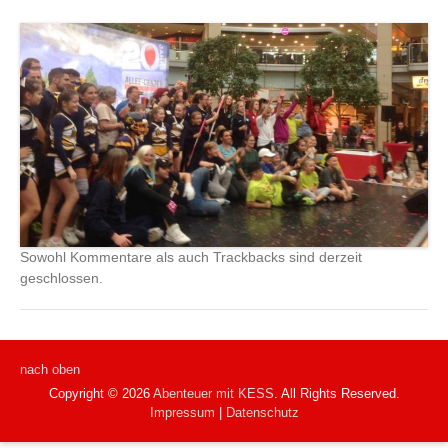
Sowohl Kommentare als auch Trackbacks sind derzeit
geschlossen.
nach oben
Copyright © 2026
Abenteuer mit KESS
. All Rights Reserved.
Impressum
|
Datenschutz