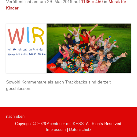
Veröffentlicht am
um
29. Mai 2019
auf
1136 × 450
in
Musik für
Kinder
Sowohl Kommentare als auch Trackbacks sind derzeit
geschlossen.
nach oben
Copyright © 2026
Abenteuer mit KESS
. All Rights Reserved.
Impressum
|
Datenschutz