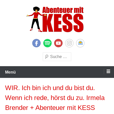
Zum
Inhalt
springen
KESS – Kinderprogramme begeistern Kinder und Eltern
Abenteuer mit KESS
Suchen
Menü
WIR. Ich bin ich und du bist du.
Wenn ich rede, hörst du zu. Irmela
Brender + Abenteuer mit KESS