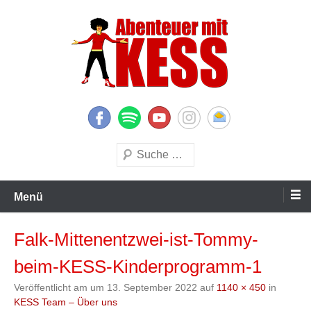
Zum
Inhalt
springen
KESS – Kinderprogramme begeistern Kinder und Eltern
Abenteuer mit KESS
Suchen
Menü
Falk-Mittenentzwei-ist-Tommy-
beim-KESS-Kinderprogramm-1
Veröffentlicht am
um
13. September 2022
auf
1140 × 450
in
KESS Team – Über uns