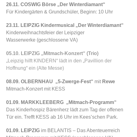
26.11. COSWIG
Börse
„Der Winterdiamant“
Für Kindergärten & Grundschüler, Beginn: 10 Uhr
23.11. LEIPZIG Kindermusical „Der Winterdiamant“
Kinderweihnachtsfeier der
Leipziger
Wasserwerke
(geschlossene VA)
05.10. LEIPZIG „Mitmach-Konzert“ (Trio)
„
Leipzig hilft KINDERN
“ lädt in den „
Pavillion der
Hoffnung
“ ein (Alte Messe)
08.09. OLBERNHAU „5-Zwerge-Fest“
mi
t
Rewe
Mitmach-Konzert mit KESS
01.09. MARKKLEEBERG „Mitmach-Programm“
Das
Kinderhospiz Bärenherz
lädt zum Tag der offenen
Tür ein. Trefft KESS ab 16 Uhr im Kees’schen Park.
01.09. LEIPZIG
im
BELANTIS – Das Abenteuerreich