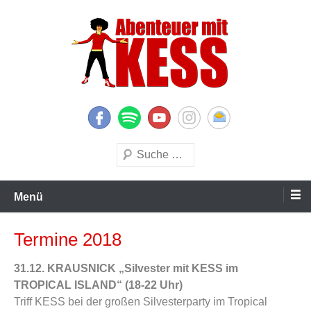
Zum
Inhalt
springen
KESS – Kinderprogramme begeistern Kinder und Eltern
Abenteuer mit KESS
Suchen
Menü
Termine 2018
31.12. KRAUSNICK „Silvester mit KESS im
TROPICAL ISLAND“ (18-22 Uhr)
Triff KESS bei der großen Silvesterparty im
Tropical