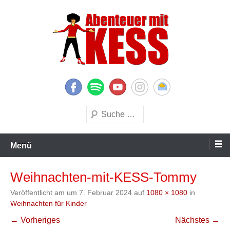
Zum
Inhalt
springen
KESS – Kinderprogramme begeistern Kinder und Eltern
Abenteuer mit KESS
Suchen
Menü
Weihnachten-mit-KESS-Tommy
Veröffentlicht am
um
7. Februar 2024
auf
1080 × 1080
in
Weihnachten für Kinder
← Vorheriges
Nächstes →