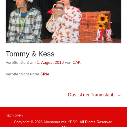
Tommy & Kess
Veröffentlicht am
1. August 2013
von
CAK
Veröffentlicht unter
Slide
Beitragsnavigation
Das ist der Traumstaub.
→
nach oben
Copyright © 2026
Abenteuer mit KESS
. All Rights Reserved.