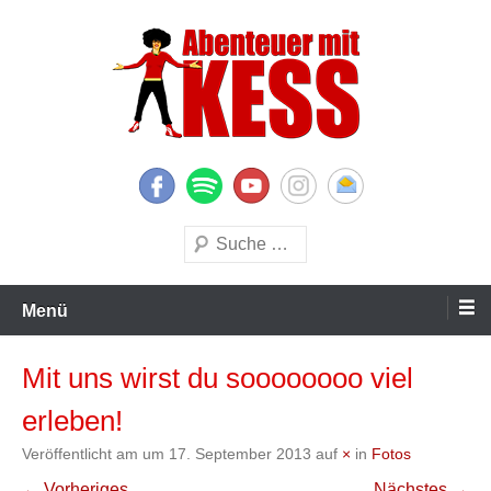
Zum
Inhalt
springen
KESS – Kinderprogramme begeistern Kinder und Eltern
Abenteuer mit KESS
Suchen
Menü
Mit uns wirst du soooooooo viel
erleben!
Veröffentlicht am
um
17. September 2013
auf
×
in
Fotos
← Vorheriges
Nächstes →