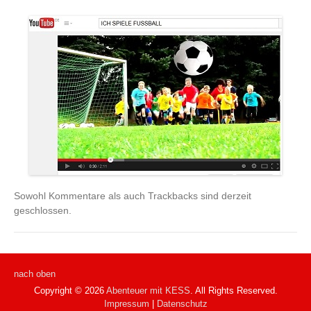
Sowohl Kommentare als auch Trackbacks sind derzeit
geschlossen.
nach oben
Copyright © 2026
Abenteuer mit KESS
. All Rights Reserved.
Impressum
|
Datenschutz