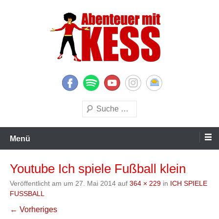
Zum
Inhalt
springen
KESS – Kinderprogramme begeistern Kinder und Eltern
Abenteuer mit KESS
Suchen
Menü
Youtube Ich spiele Fußball klein
Veröffentlicht am
um
27. Mai 2014
auf
364 × 229
in
ICH SPIELE
FUSSBALL
← Vorheriges