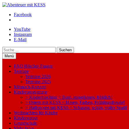
Zum
Inhalt
Abenteuer mit KESS
KESS – Kinderprogramme begeistern Kinder und Eltern
Facebook
springen
YouTube
Instagram
E-Mail
Suchen
Menü
FAQ Häufige Fragen
Termine
Termine 2026
Termine 2025
Mitmach-Konzert
Kinderprogramme
> Kinderfasching < Bunt, ausgelassen, fröhlich!
> Ostern mit KESS < Hasen, Farben, Frühlingsfreude!
> Halloween mit KESS < Schaurig, schön, voller Spaß!
Weihnachten für Kinder
Kindergarten
Grundschule
Mehr Infos