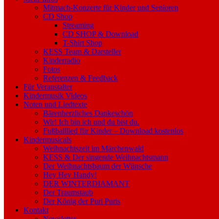
Mitmach-Konzerte für Kinder und Senioren
CD Shop
Streaming
CD SHOP & Download
T-Shirt Shop
KESS Team & Darsteller
Kinderradio
Fotos
Referenzen & Feedback
Für Veranstalter
Kindermusik Videos
Noten und Liedtexte
Bärenherzliches Dankeschön
Wir! Ich bin ich und du bist du.
Fußballlied für Kinder – Download kostenlos
Kindermusicals
Weihnachtszeit im Märchenwald
KESS & Der singende Weihnachtsmann
Der Weihnachtsbaum der Wünsche
Hey Hey Handy!
DER WINTERDIAMANT
Der Traumstaub
Der König der Puri Puris
Kontakt
Newsletter