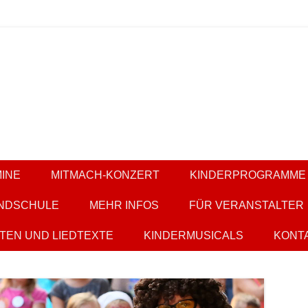
ern
it KESS
INE
MITMACH-KONZERT
KINDERPROGRAMME
NDSCHULE
MEHR INFOS
FÜR VERANSTALTER
TEN UND LIEDTEXTE
KINDERMUSICALS
KONT