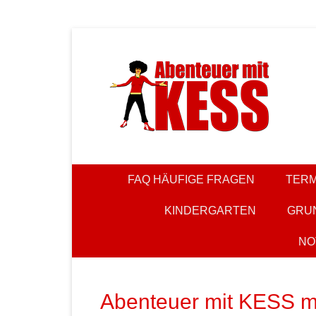
Zum
Inhalt
springen
KESS – Kinderprogramme begeistern Kinder und Elt
Abenteuer m
FAQ HÄUFIGE FRAGEN
TERM
KINDERGARTEN
GRU
NO
Abenteuer mit KESS mu