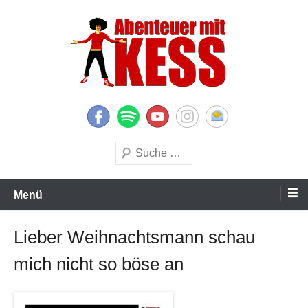
Zum
Inhalt
springen
KESS – Kinderprogramme begeistern Kinder und Eltern
Abenteuer mit KESS
Suchen
Menü
Lieber Weihnachtsmann schau
mich nicht so böse an