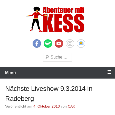
Zum
Inhalt
springen
KESS – Kinderprogramme begeistern Kinder und Eltern
Abenteuer mit KESS
Suchen
Menü
Nächste Liveshow 9.3.2014 in
Radeberg
Veröffentlicht am
4. Oktober 2013
von
CAK