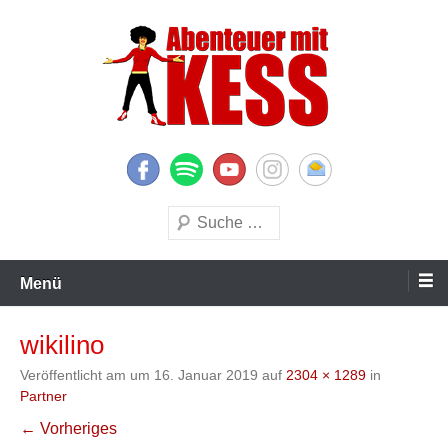
Zum
Inhalt
springen
KESS – Kinderprogramme begeistern Kinder und Eltern
Abenteuer mit KESS
Suchen
Menü
wikilino
Veröffentlicht am
um
16. Januar 2019
auf
2304 × 1289
in
Partner
← Vorheriges