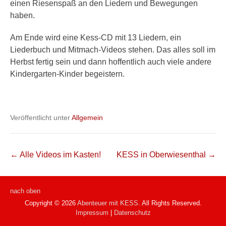
einen Riesenspaß an den Liedern und Bewegungen
haben.
Am Ende wird eine Kess-CD mit 13 Liedern, ein
Liederbuch und Mitmach-Videos stehen. Das alles soll im
Herbst fertig sein und dann hoffentlich auch viele andere
Kindergarten-Kinder begeistern.
Veröffentlicht unter
Allgemein
Beitragsnavigation
←
Alle Videos im Kasten!
KESS in Oberwiesenthal
→
nach oben
Copyright © 2026
Abenteuer mit KESS
. All Rights Reserved.
Impressum
|
Datenschutz