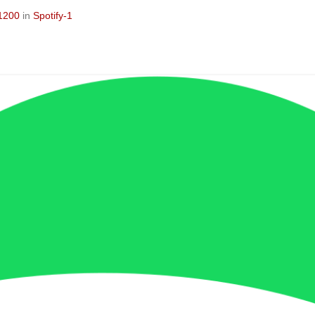
1200
in
Spotify-1