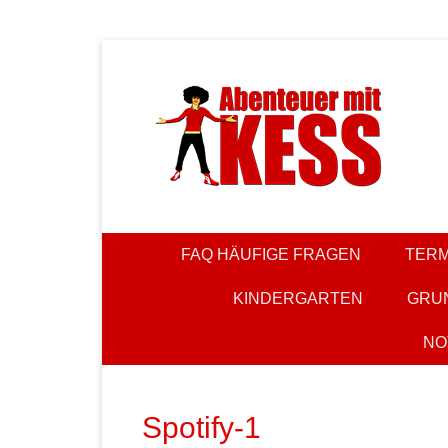
Zum
Inhalt
springen
KESS – Kinderprogramme begeistern Kinder und Elt
Abenteuer m
FAQ HÄUFIGE FRAGEN
TERM
KINDERGARTEN
GRU
NO
Spotify-1