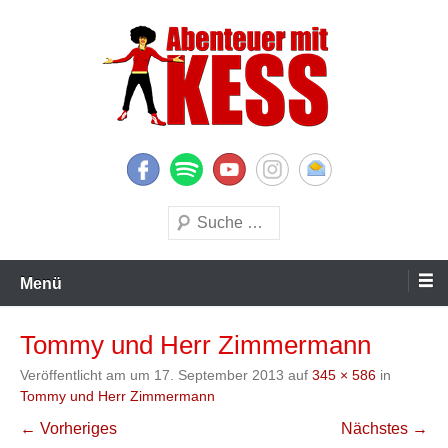
Zum
Inhalt
springen
KESS – Kinderprogramme begeistern Kinder und Eltern
Abenteuer mit KESS
Suchen
Menü
Tommy und Herr Zimmermann
Veröffentlicht am
um
17. September 2013
auf
345 × 586
in
Tommy und Herr Zimmermann
← Vorheriges
Nächstes →