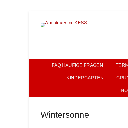
Zum
Inhalt
springen
KESS – Kinderprogramme begeistern Kinder und Elt
Abenteuer m
FAQ HÄUFIGE FRAGEN
TERM
KINDERGARTEN
GRU
NO
Wintersonne