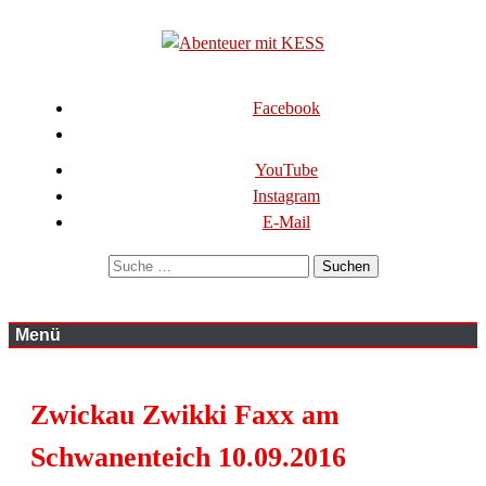
Zum
Inhalt
springen
KESS – Kinderprogramme begeistern Kinder und Eltern
Abenteuer mit KESS
Facebook
YouTube
Instagram
E-Mail
Suchen
Menü
Zwickau Zwikki Faxx am
Schwanenteich 10.09.2016